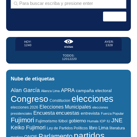
HOY:
AYER:
1240
1328
visitas
TODOS:
12012220
Nube de etiquetas
Alan García
APRA
campaña electoral
Alianza Lima
elecciones
Congreso
Constitucion
Elecciones Municipales
elecciones 2026
elecciones
encuestas
Encuesta
entrevista
presidenciales
Fuerza Popular
Fujimori
JNE
gobierno
Fujimorismo
fútbol
Humala
IOP
IU
Keiko Fujimori
libro
Lima
literatura
Ley de Partidos Políticos
partidos
Parlamento
ONPE