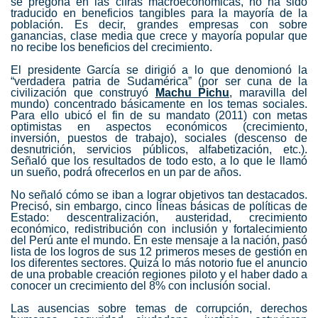
se pregona en las cifras macroeconómicas, no ha sido
traducido en beneficios tangibles para la mayoría de la
población. Es decir, grandes empresas con sobre
ganancias, clase media que crece y mayoría popular que
no recibe los beneficios del crecimiento.
El presidente García se dirigió a lo que denomionó la
“verdadera patria de Sudamérica” (por ser cuna de la
civilización que construyó
Machu Pichu
, maravilla del
mundo) concentrado básicamente en los temas sociales.
Para ello ubicó el fin de su mandato (2011) con metas
optimistas en aspectos económicos (crecimiento,
inversión, puestos de trabajo), sociales (descenso de
desnutrición, servicios públicos, alfabetización, etc.).
Señaló que los resultados de todo esto, a lo que le llamó
un sueño, podrá ofrecerlos en un par de años.
No señaló cómo se iban a lograr objetivos tan destacados.
Precisó, sin embargo, cinco líneas básicas de políticas de
Estado: descentralización, austeridad, crecimiento
económico, redistribución con inclusión y fortalecimiento
del Perú ante el mundo. En este mensaje a la nación, pasó
lista de los logros de sus 12 primeros meses de gestión en
los diferentes sectores. Quizá lo más notorio fue el anuncio
de una probable creación regiones piloto y el haber dado a
conocer un crecimiento del 8% con inclusión social.
Las ausencias sobre temas de corrupción, derechos