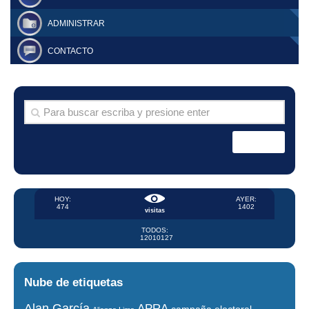
ADMINISTRAR
CONTACTO
HOY:
AYER:
474
1402
visitas
TODOS:
12010127
Nube de etiquetas
Alan García
APRA
campaña electoral