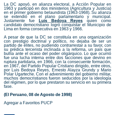
La DC apoyó, en alianza electoral, a Acción Popular en
1963 y participó en dos ministerios (Agricultura y Justicia)
en el primer gobierno belaundista (1963-1968). Su alianza
se extendió en el plano parlamentario y municipal.
Justamente fue
Luis Bedoya Reyes
quien como
candidato democristiano logró conquistar el Municipio de
Lima en forma consecutiva en 1963 y 1966.
A pesar de que la DC se constituía en una organización
con prestigio doctrinal y político, no dejaba de ser un
partido de élites, no pudiendo contrarrestar a su favor, con
su prédica tercerista inclinada a la reforma, un país que
bullía ante el ocaso del poder oligárquico. Lo que ocurrió
fue una lucha interna entre dos facciones que devino en
ruptura partidaria, en 1966, con la consecuente formación,
en 1967, del Partido Popular Cristiano dirigido, entre otros,
por Luis Bedoya Reyes, Ernesto Alayza Grundy y Mario
Polar Ugarteche. Con el advenimiento del gobierno militar,
muchos democristianos fueron seducidos por la ideología
del régimen, por lo que prestaron su servicio en su primera
fase.
(El Peruano, 08 de Agosto de 1998)
Agregar a Favoritos PUCP