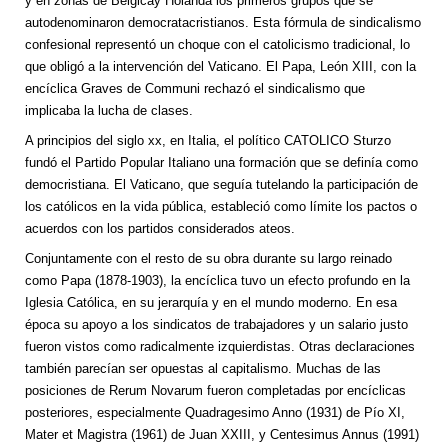
y en zonas de Belgicay Holanda los primeros grupos que se
autodenominaron democratacristianos. Esta fórmula de sindicalismo
confesional representó un choque con el catolicismo tradicional, lo
que obligó a la intervención del Vaticano. El Papa, León XIII, con la
encíclica Graves de Communi rechazó el sindicalismo que
implicaba la lucha de clases.
A principios del siglo xx, en Italia, el político CATOLICO Sturzo
fundó el Partido Popular Italiano una formación que se definía como
democristiana. El Vaticano, que seguía tutelando la participación de
los católicos en la vida pública, estableció como límite los pactos o
acuerdos con los partidos considerados ateos.
Conjuntamente con el resto de su obra durante su largo reinado
como Papa (1878-1903), la encíclica tuvo un efecto profundo en la
Iglesia Católica, en su jerarquía y en el mundo moderno. En esa
época su apoyo a los sindicatos de trabajadores y un salario justo
fueron vistos como radicalmente izquierdistas. Otras declaraciones
también parecían ser opuestas al capitalismo. Muchas de las
posiciones de Rerum Novarum fueron completadas por encíclicas
posteriores, especialmente Quadragesimo Anno (1931) de Pío XI,
Mater et Magistra (1961) de Juan XXIII, y Centesimus Annus (1991)