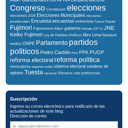
Alianza Lima
elecciones
Congreso
Constitucion
Elecciones Municipales
elecciones 2026
elecciones
encuestas
Encuesta
entrevista
presidenciales
Fuerza Popular
Fujimori
JNE
gobierno
Fujimorismo
fútbol
Humala
IOP
IU
Keiko Fujimori
libro
Lima
literatura
Ley de Partidos Políticos
partidos
Parlamento
ONPE
medios
politicos
PUCP
Pedro Castillo
PPK
Perú
reforma política
reforma electoral
sistema electoral
revocatoria
sondeos de
segunda vuelta
Tuesta
opinion
Vizcarra
voto preferencial
vacancia
Suscripción
Ingrese su correo electrónico para notificarlo de las
actualizaciones de este blog:
Dirección de correo
Dirección