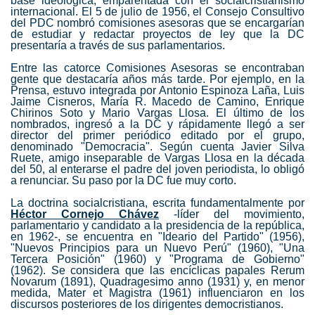
base ideológica, emparentada con el socialcristianismo
internacional.
El 5 de julio de 1956, el Consejo Consultivo
del PDC nombró comisiones asesoras que se encargarían
de estudiar y redactar proyectos de ley que la DC
presentaría a través de sus parlamentarios.
Entre las catorce Comisiones Asesoras se encontraban
gente que destacaría años más tarde. Por ejemplo, en la
Prensa, estuvo integrada por Antonio Espinoza Laña, Luis
Jaime Cisneros, María R. Macedo de Camino, Enrique
Chirinos Soto y Mario Vargas Llosa. El último de los
nombrados, ingresó a la DC y rápidamente llegó a ser
director del primer periódico editado por el grupo,
denominado "Democracia". Según cuenta Javier Silva
Ruete, amigo inseparable de Vargas Llosa en la década
del 50, al enterarse el padre del joven periodista, lo obligó
a renunciar. Su paso por la DC fue muy corto.
La doctrina socialcristiana, escrita fundamentalmente por
Héctor Cornejo Chávez
-líder del movimiento,
parlamentario y candidato a la presidencia de la república,
en 1962-, se encuentra en "Ideario del Partido" (1956),
"Nuevos Principios para un Nuevo Perú" (1960), "Una
Tercera Posición" (1960) y "Programa de Gobierno"
(1962). Se considera que las encíclicas papales Rerum
Novarum (1891), Quadragesimo anno (1931) y, en menor
medida, Mater et Magistra (1961) influenciaron en los
discursos posteriores de los dirigentes democristianos.