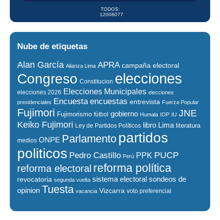
TODOS:
12008077
Nube de etiquetas
Alan García
APRA
campaña electoral
Alianza Lima
elecciones
Congreso
Constitucion
Elecciones Municipales
elecciones 2026
elecciones
encuestas
Encuesta
entrevista
presidenciales
Fuerza Popular
Fujimori
JNE
gobierno
Fujimorismo
fútbol
Humala
IOP
IU
Keiko Fujimori
libro
Lima
literatura
Ley de Partidos Políticos
partidos
Parlamento
ONPE
medios
politicos
PUCP
Pedro Castillo
PPK
Perú
reforma política
reforma electoral
sistema electoral
revocatoria
sondeos de
segunda vuelta
Tuesta
opinion
Vizcarra
voto preferencial
vacancia