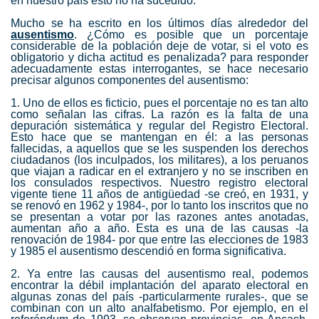
en nuestro país esto no ha sucedido.
Mucho se ha escrito en los últimos días alrededor del
ausentismo
. ¿Cómo es posible que un porcentaje
considerable de la población deje de votar, si el voto es
obligatorio y dicha actitud es penalizada? para responder
adecuadamente estas interrogantes, se hace necesario
precisar algunos componentes del ausentismo:
1. Uno de ellos es ficticio, pues el porcentaje no es tan alto
como señalan las cifras. La razón es la falta de una
depuración sistemática y regular del Registro Electoral.
Esto hace que se mantengan en él: a las personas
fallecidas, a aquellos que se les suspenden los derechos
ciudadanos (los inculpados, los militares), a los peruanos
que viajan a radicar en el extranjero y no se inscriben en
los consulados respectivos. Nuestro registro electoral
vigente tiene 11 años de antigüedad -se creó, en 1931, y
se renovó en 1962 y 1984-, por lo tanto los inscritos que no
se presentan a votar por las razones antes anotadas,
aumentan año a año. Esta es una de las causas -la
renovación de 1984- por que entre las elecciones de 1983
y 1985 el ausentismo descendió en forma significativa.
2. Ya entre las causas del ausentismo real, podemos
encontrar la débil implantación del aparato electoral en
algunas zonas del país -particularmente rurales-, que se
combinan con un alto analfabetismo. Por ejemplo, en el