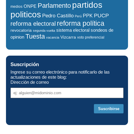
partidos
Parlamento
ONPE
medios
politicos
PUCP
Pedro Castillo
PPK
Perú
reforma política
reforma electoral
sistema electoral
revocatoria
sondeos de
segunda vuelta
Tuesta
opinion
Vizcarra
voto preferencial
vacancia
Suscripción
Ingrese su correo electrónico para notificarlo de las
actualizaciones de este blog:
Dirección de correo
Dirección
de
correo