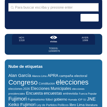
HOY:
AYER:
1318
1089
visitas
TODOS:
12009570
Nube de etiquetas
Alan García
APRA
campaña electoral
Alianza Lima
elecciones
Congreso
Constitucion
Elecciones Municipales
elecciones 2026
elecciones
encuestas
Encuesta
entrevista
presidenciales
Fuerza Popular
Fujimori
JNE
gobierno
Fujimorismo
fútbol
Humala
IOP
IU
Keiko Fujimori
libro
Lima
literatura
Ley de Partidos Políticos