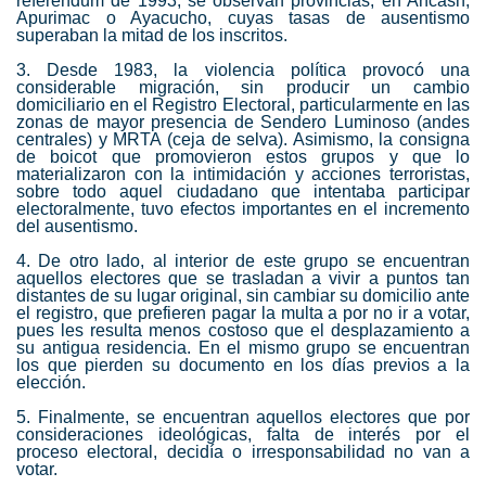
referéndum de 1993, se observan provincias, en Ancash,
Apurimac o Ayacucho, cuyas tasas de ausentismo
superaban la mitad de los inscritos.
3. Desde 1983, la violencia política provocó una
considerable migración, sin producir un cambio
domiciliario en el Registro Electoral, particularmente en las
zonas de mayor presencia de Sendero Luminoso (andes
centrales) y MRTA (ceja de selva). Asimismo, la consigna
de boicot que promovieron estos grupos y que lo
materializaron con la intimidación y acciones terroristas,
sobre todo aquel ciudadano que intentaba participar
electoralmente, tuvo efectos importantes en el incremento
del ausentismo.
4. De otro lado, al interior de este grupo se encuentran
aquellos electores que se trasladan a vivir a puntos tan
distantes de su lugar original, sin cambiar su domicilio ante
el registro, que prefieren pagar la multa a por no ir a votar,
pues les resulta menos costoso que el desplazamiento a
su antigua residencia. En el mismo grupo se encuentran
los que pierden su documento en los días previos a la
elección.
5. Finalmente, se encuentran aquellos electores que por
consideraciones ideológicas, falta de interés por el
proceso electoral, decidía o irresponsabilidad no van a
votar.