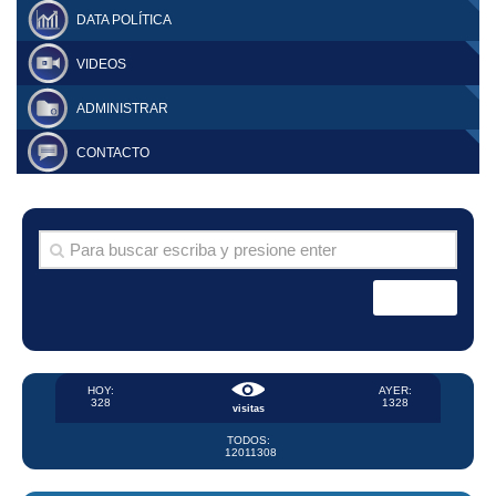
DATA POLÍTICA
VIDEOS
ADMINISTRAR
CONTACTO
HOY:
AYER:
328
1328
visitas
TODOS:
12011308