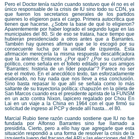
Pero el Doctor tenía razón cuando sostuvo que él no es el
único responsable de la crisis de IU sino todo su CDN, ya
que fueron los secretarios generales de los partidos
quienes lo eligieron para el cargo. Primera autocrítica que
tienen que hacerse. ¿Sobre la base de qué lo eligieron?
Aparentemente por haber logrado el segundo lugar en las
municipales del 80. Si de eso se tratara, hace tiempo que
hubieran presidenciado a otros antes que a Barrantes.
También hay quienes afirman que se lo escogió por su
consecuente lucha por la unidad de izquierda. Esta
afirmación merecería la misma respuesta descalificadora
que la anterior. Entonces ¿Por qué? ¿Por su currículum
político, como señala en el folleto editado por sus amigos
"Barrantes: historia de un líder popular"? Parece no ser
ese el motivo. En el anecdótico texto, tan esforzadamente
elaborado, no hay nada que nos lleve a esa conclusión.
Sino basta repasar lo que allí se señala como lo más
saltante de su trayectoria política: chapuzón en la pileta de
San Marcos cuando era el presidente aprista de la FUNSM
en un acto contra Nixon, lapicero regalado por Chou En
Lai en un viaje a la China en 1964 con el que firmó su
solicitud de ingreso al PCP y desde allí hasta…el 80.
Marcial Rubio tiene razón cuando sostiene que IU no fue
fundada por Alfonso Barrantes sino fue llamado a
presidirla. Cierto, pero a ello hay que agregarle que esta
situación respondió a una forma de resolver la crisis de la
izquierda luego del fracaso del ARI y las elecciones del 80: