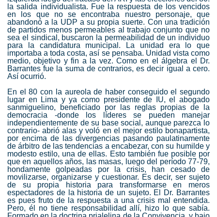
la salida individualista. Fue la respuesta de los vencidos
en los que no se encontraba nuestro personaje, que
abandonó a la UDP a su propia suerte. Con una tradición
de partidos menos permeables al trabajo conjunto que no
sea el sindical, buscaron la permeabilidad de un individuo
para la candidatura municipal. La unidad era lo que
importaba a toda costa, así se pensaba. Unidad vista como
medio, objetivo y fin a la vez. Como en el álgebra el Dr.
Barrantes fue la suma de contrarios, es decir igual a cero.
Así ocurrió.
En el 80 con la aureola de haber conseguido el segundo
lugar en Lima y ya como presidente de IU, el abogado
sanmiguelino, beneficiado por las reglas propias de la
democracia -donde los líderes se pueden manejar
independientemente de su base social, aunque parezca lo
contrario- abrió alas y voló en el mejor estilo bonapartista,
por encima de las divergencias pasando paulatinamente
de árbitro de las tendencias a encabezar, con su humilde y
modesto estilo, una de ellas. Esto también fue posible por
que en aquellos años, las masas, luego del período 77-79,
hondamente golpeadas por la crisis, han cesado de
movilizarse, organizarse y cuestionar. Es decir, ser sujeto
de su propia historia para transformarse en meros
espectadores de la historia de un sujeto. El Dr. Barrantes
es pues fruto de la respuesta a una crisis mal entendida.
Pero, él no tiene responsabilidad allí, hizo lo que sabía.
Formado en la doctrina prialelina de la Convivencia, y bajo