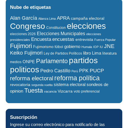
Nube de etiquetas
Alan García
APRA
campaña electoral
Alianza Lima
elecciones
Congreso
Constitucion
Elecciones Municipales
elecciones 2026
elecciones
encuestas
Encuesta
entrevista
presidenciales
Fuerza Popular
Fujimori
JNE
gobierno
Fujimorismo
fútbol
Humala
IOP
IU
Keiko Fujimori
libro
Lima
literatura
Ley de Partidos Políticos
partidos
Parlamento
ONPE
medios
politicos
PUCP
Pedro Castillo
PPK
Perú
reforma política
reforma electoral
sistema electoral
revocatoria
sondeos de
segunda vuelta
Tuesta
opinion
Vizcarra
voto preferencial
vacancia
Suscripción
Ingrese su correo electrónico para notificarlo de las