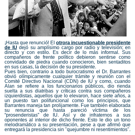
¡Hasta que renunció! El
otrora incuestionable presidente
de IU
dejó su amplísimo cargo por radio y televisión; en
directo y con estilo. Es decir de lo más informal. Sus
compañeros de frente político debieron sentirse como
convidado de piedra cuando conocieron, bien sentaditos
en sus casas, la decisión de su presidente.
Pues bien, contrario a todo burocratismo el Dr. Barrantes
obvió olímpicamente cualquier trámite y reunión con el
Comité Directivo Nacional (CDN) de IU y como, cuando
Alan se refiere a los funcionarios públicos, dio rienda
suelta a sus diatribas y críticas contra sus compañeros
izquierdistas, aquellos que lo elevaron, hace siete años, a
un puesto tan polifuncional como los principios, que
Barrantes maneja tan prolijamente. Fue también elaborada
su renuncia que hasta pareció víctima de los
“prosenderistas” de IU. Así y de infraternos a sus
oponentes al interior de dicho frente. Esto le dio un tono
melodramático a su presentación, pese a que afirmó que
entregará la presidencia sin "quejumbre ni resentimientos".