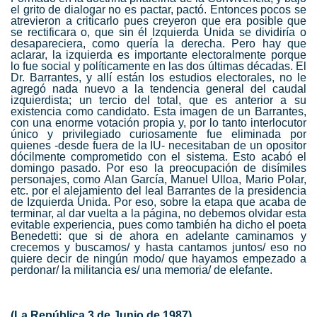
el grito de dialogar no es pactar, pactó. Entonces pocos se
atrevieron a criticarlo pues creyeron que era posible que
se rectificara o, que sin él Izquierda Unida se dividiría o
desapareciera, como quería la derecha. Pero hay que
aclarar, la izquierda es importante electoralmente porque
lo fue social y políticamente en las dos últimas décadas. El
Dr. Barrantes, y allí están los estudios electorales, no le
agregó nada nuevo a la tendencia general del caudal
izquierdista; un tercio del total, que es anterior a su
existencia como candidato. Esta imagen de un Barrantes,
con una enorme votación propia y, por lo tanto interlocutor
único y privilegiado curiosamente fue eliminada por
quienes -desde fuera de la IU- necesitaban de un opositor
dócilmente comprometido con el sistema. Esto acabó el
domingo pasado. Por eso la preocupación de disímiles
personajes, como Alan García, Manuel Ulloa, Mario Polar,
etc. por el alejamiento del leal Barrantes de la presidencia
de Izquierda Unida. Por eso, sobre la etapa que acaba de
terminar, al dar vuelta a la página, no debemos olvidar esta
evitable experiencia, pues como también ha dicho el poeta
Benedetti: que si de ahora en adelante caminamos y
crecemos y buscamos/ y hasta cantamos juntos/ eso no
quiere decir de ningún modo/ que hayamos empezado a
perdonar/ la militancia es/ una memoria/ de elefante.
(La República 3 de Junio de 1987)