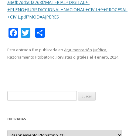
a3efb7dd50fa768f/MATERIAL+DIGITAL+-
+PLENO+JURISDICCIONAL+NACIONAL+CIVIL+Y+PROCESAL
+CIVIL.pdf?MOD=AJPERES
F
T
C
ac
w
o
e
itt
m
Esta entrada fue publicada en
Argumentación Jurídica
,
Razonamiento Ptobatorio
,
Revistas digitales
el
4 enero, 2024
.
b
er
p
o
ar
o
ti
k
r
B
u
s
c
ENTRADAS
a
r
E