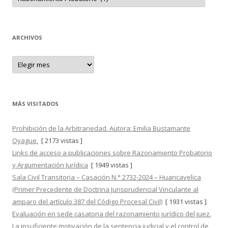
N
:
T
R
A
D
A
ARCHIVOS
S
A
r
c
h
i
v
o
MÁS VISITADOS
s
Prohibición de la Arbitrariedad. Autora: Emilia Bustamante
Oyague.
[ 2173 vistas ]
Links de acceso a publicaciones sobre Razonamiento Probatorio
y Argumentación Jurídica
[ 1949 vistas ]
Sala Civil Transitoria – Casación N.° 2732-2024 – Huancavelica
(Primer Precedente de Doctrina Jurisprudencial Vinculante al
amparo del artículo 387 del Código Procesal Civil)
[ 1931 vistas ]
Evaluación en sede casatoria del razonamiento jurídico del juez.
La insuficiente motivación de la sentencia judicial y el control de