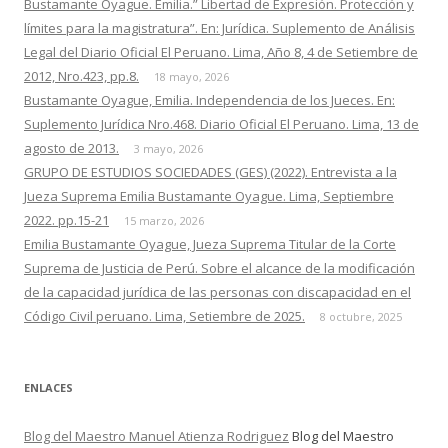
Bustamante Oyague. Emilia.” Libertad de Expresión. Protección y
límites para la magistratura”. En: Jurídica. Suplemento de Análisis
Legal del Diario Oficial El Peruano. Lima, Año 8, 4 de Setiembre de
2012, Nro.423, pp.8.
18 mayo, 2026
Bustamante Oyague, Emilia. Independencia de los Jueces. En:
Suplemento Jurídica Nro.468. Diario Oficial El Peruano. Lima, 13 de
agosto de 2013.
3 mayo, 2026
GRUPO DE ESTUDIOS SOCIEDADES (GES) (2022). Entrevista a la
Jueza Suprema Emilia Bustamante Oyague. Lima, Septiembre
2022. pp.15-21
15 marzo, 2026
Emilia Bustamante Oyague, Jueza Suprema Titular de la Corte
Suprema de Justicia de Perú. Sobre el alcance de la modificación
de la capacidad jurídica de las personas con discapacidad en el
Código Civil peruano. Lima, Setiembre de 2025.
8 octubre, 2025
ENLACES
Blog del Maestro Manuel Atienza Rodriguez
Blog del Maestro