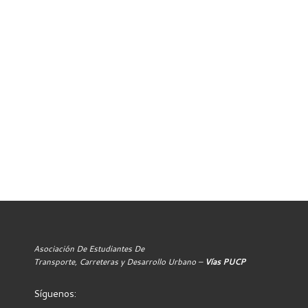
Asociación De Estudiantes De
Transporte, Carreteras y Desarrollo Urbano –
Vías PUCP
Síguenos: