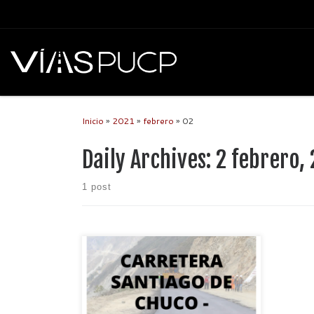
Inicio
»
2021
»
febrero
»
02
Daily Archives:
2 febrero,
1 post