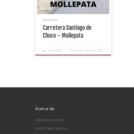
INFOVÍAS
Carretera Santiago de
Chuco – Mollepata
por
Vías PUCP
Publicado
2 febrero, 2021
Acerca de:
¿Quiénes somos?
NUESTRAS ÁREAS