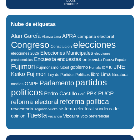
TODOS:
12009985
Nube de etiquetas
Alan García
APRA
campaña electoral
Alianza Lima
elecciones
Congreso
Constitucion
Elecciones Municipales
elecciones 2026
elecciones
encuestas
Encuesta
entrevista
presidenciales
Fuerza Popular
Fujimori
JNE
gobierno
Fujimorismo
fútbol
Humala
IOP
IU
Keiko Fujimori
libro
Lima
literatura
Ley de Partidos Políticos
partidos
Parlamento
ONPE
medios
politicos
PUCP
Pedro Castillo
PPK
Perú
reforma política
reforma electoral
sistema electoral
revocatoria
sondeos de
segunda vuelta
Tuesta
opinion
Vizcarra
voto preferencial
vacancia