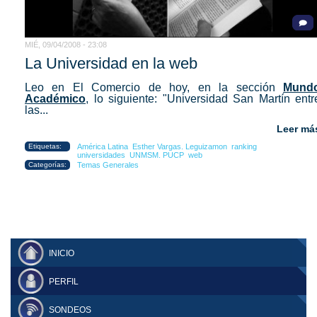
MIÉ, 09/04/2008 - 23:08
La Universidad en la web
Leo en El Comercio de hoy, en la sección
Mund
Académico
, lo siguiente: "Universidad San Martín entr
las...
Leer má
Etiquetas:
América Latina
Esther Vargas. Leguizamon
ranking
universidades
UNMSM. PUCP
web
Categorías:
Temas Generales
INICIO
PERFIL
SONDEOS