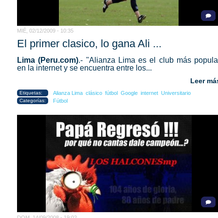
MIÉ, 02/12/2009 - 10:35
El primer clasico, lo gana Ali ...
Lima (Peru.com)
.- "Alianza Lima es el club más popula
en la internet y se encuentra entre los...
Leer má
Etiquetas:
Alianza Lima
clásico
fútbol
Google
internet
Universitario
Categorías:
Fútbol
DOM, 14/09/2008 - 19:02