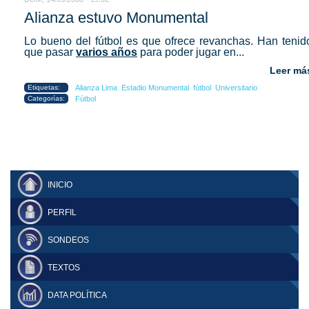
Alianza estuvo Monumental
Lo bueno del fútbol es que ofrece revanchas. Han tenid
que pasar
varios años
para poder jugar en...
Leer má
Etiquetas:
Alianza Lima
Estadio Monumental
fútbol
Universitario
Categorías:
Fútbol
INICIO
PERFIL
SONDEOS
TEXTOS
DATA POLÍTICA