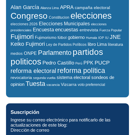
Alan García
APRA
campaña electoral
Alianza Lima
elecciones
Congreso
Constitucion
Elecciones Municipales
elecciones 2026
elecciones
encuestas
Encuesta
entrevista
presidenciales
Fuerza Popular
Fujimori
JNE
gobierno
Fujimorismo
fútbol
Humala
IOP
IU
Keiko Fujimori
libro
Lima
literatura
Ley de Partidos Políticos
partidos
Parlamento
ONPE
medios
politicos
PUCP
Pedro Castillo
PPK
Perú
reforma política
reforma electoral
sistema electoral
revocatoria
sondeos de
segunda vuelta
Tuesta
opinion
Vizcarra
voto preferencial
vacancia
Suscripción
Ingrese su correo electrónico para notificarlo de las
actualizaciones de este blog:
Dirección de correo