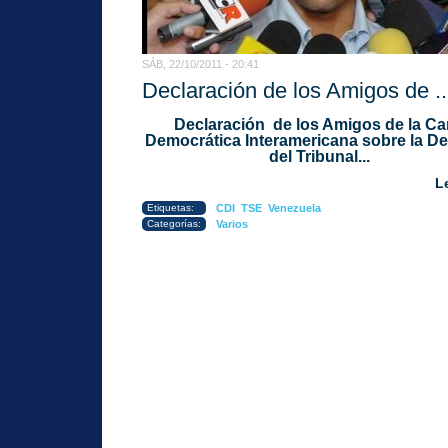
SÁB, 22/10/2011 - 20:41
Declaración de los Amigos de ..
Declaración de los Amigos de la Ca
Democrática Interamericana sobre la De
del Tribunal...
L
Etiquetas:
CDI
TSE
Venezuela
Categorías:
Varios