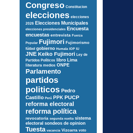
Congreso
Constitucion
elecciones
elecciones
Elecciones Municipales
2026
Encuesta
elecciones presidenciales
encuestas
entrevista
Fuerza
Fujimori
Fujimorismo
Popular
gobierno
fútbol
Humala
IOP
IU
JNE
Keiko Fujimori
Ley de
libro
Lima
Partidos Políticos
ONPE
literatura
medios
Parlamento
partidos
politicos
Pedro
PUCP
Castillo
PPK
Perú
reforma electoral
reforma política
sistema
revocatoria
segunda vuelta
electoral
sondeos de opinion
Tuesta
Vizcarra
voto
vacancia