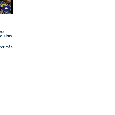
.
rta
cisión
eer más