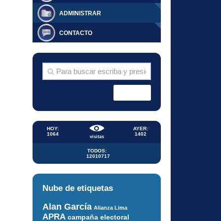
ADMINISTRAR
CONTACTO
HOY:
AYER:
1064
1402
visitas
TODOS:
12010717
Nube de etiquetas
Alan García
Alianza Lima
APRA
campaña electoral