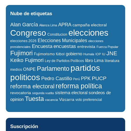
Nube de etiquetas
Alan García
APRA
campaña electoral
Alianza Lima
elecciones
Congreso
Constitucion
Elecciones Municipales
elecciones 2026
elecciones
encuestas
Encuesta
entrevista
presidenciales
Fuerza Popular
Fujimori
JNE
gobierno
Fujimorismo
fútbol
Humala
IOP
IU
Keiko Fujimori
libro
Lima
literatura
Ley de Partidos Políticos
partidos
Parlamento
ONPE
medios
politicos
PUCP
Pedro Castillo
PPK
Perú
reforma política
reforma electoral
sistema electoral
revocatoria
sondeos de
segunda vuelta
Tuesta
opinion
Vizcarra
voto preferencial
vacancia
Suscripción