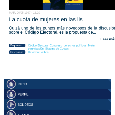
MAR, 06/05/1997 - 16:20
La cuota de mujeres en las lis ...
Quizá uno de los puntos más novedosos de la discusió
sobre el
Código Electoral
, es la propuesta de...
Leer má
Etiquetas:
Código Electoral
Congreso
derechos políticos
Mujer
participación
Sistema de Cuotas
Categorías:
Reforma Política
INICIO
PERFIL
SONDEOS
TEXTOS