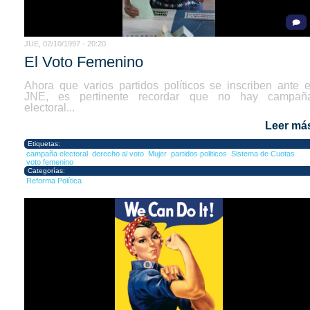
JUE, 02/10/1997 - 20:20
El Voto Femenino
Ahora que varios partidos políticos se inscriben ante e
JNE, es pertinente recordar que no hay campañ
electoral...
Leer má
Etiquetas:
campaña electoral
derecho al voto
Mujer
partidos politicos
Sistema de Cuotas
voto femenino
Categorías:
Reforma Política