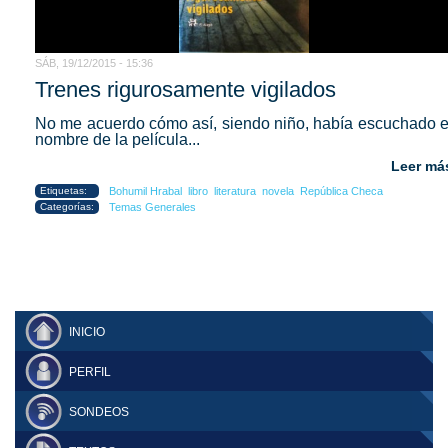
SÁB, 19/12/2015 - 15:36
Trenes rigurosamente vigilados
No me acuerdo cómo así, siendo niño, había escuchado e
nombre de la película...
Leer má
Etiquetas:
Bohumil Hrabal
libro
literatura
novela
República Checa
Categorías:
Temas Generales
INICIO
PERFIL
SONDEOS