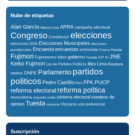
Nube de etiquetas
Alan García
APRA
campaña electoral
Alianza Lima
elecciones
Congreso
Constitucion
Elecciones Municipales
elecciones 2026
elecciones
encuestas
Encuesta
entrevista
presidenciales
Fuerza Popular
Fujimori
JNE
gobierno
Fujimorismo
fútbol
Humala
IOP
IU
Keiko Fujimori
libro
Lima
literatura
Ley de Partidos Políticos
partidos
Parlamento
ONPE
medios
politicos
PUCP
Pedro Castillo
PPK
Perú
reforma política
reforma electoral
sistema electoral
revocatoria
sondeos de
segunda vuelta
Tuesta
opinion
Vizcarra
voto preferencial
vacancia
Suscripción