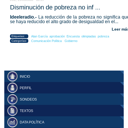
Disminución de pobreza no inf ...
Ideeleradio.-
La reducción de la pobreza no significa qu
se haya reducido el alto grado de desigualdad en el...
Leer má
Etiquetas:
Alan García
aprobación
Encuesta
olimpiadas
pobreza
Categorías:
Comunicación Política
Gobierno
INICIO
PERFIL
SONDEOS
TEXTOS
DATA POLÍTICA