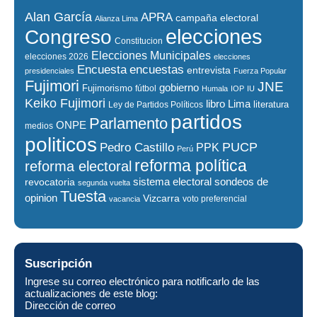
Alan García
APRA
campaña electoral
Alianza Lima
elecciones
Congreso
Constitucion
Elecciones Municipales
elecciones 2026
elecciones
encuestas
Encuesta
entrevista
presidenciales
Fuerza Popular
Fujimori
JNE
gobierno
Fujimorismo
fútbol
Humala
IOP
IU
Keiko Fujimori
libro
Lima
literatura
Ley de Partidos Políticos
partidos
Parlamento
ONPE
medios
politicos
PUCP
Pedro Castillo
PPK
Perú
reforma política
reforma electoral
sistema electoral
revocatoria
sondeos de
segunda vuelta
Tuesta
opinion
Vizcarra
voto preferencial
vacancia
Suscripción
Ingrese su correo electrónico para notificarlo de las
actualizaciones de este blog:
Dirección de correo