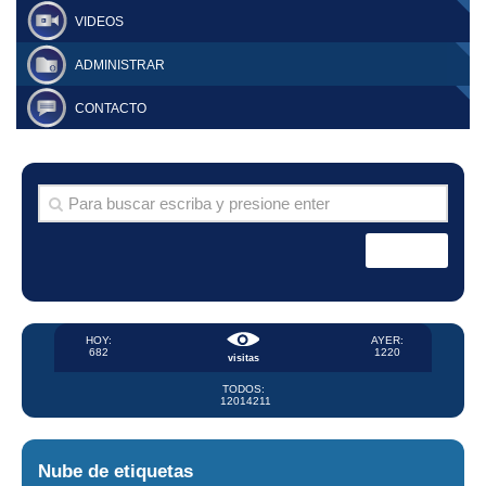
VIDEOS
ADMINISTRAR
CONTACTO
HOY:
AYER:
682
1220
visitas
TODOS:
12014211
Nube de etiquetas