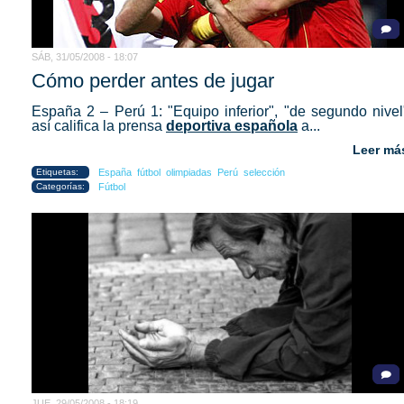
SÁB, 31/05/2008 - 18:07
Cómo perder antes de jugar
España 2 – Perú 1: "Equipo inferior", "de segundo nivel
así califica la prensa
deportiva española
a...
Leer má
Etiquetas:
España
fútbol
olimpiadas
Perú
selección
Categorías:
Fútbol
JUE, 29/05/2008 - 18:19