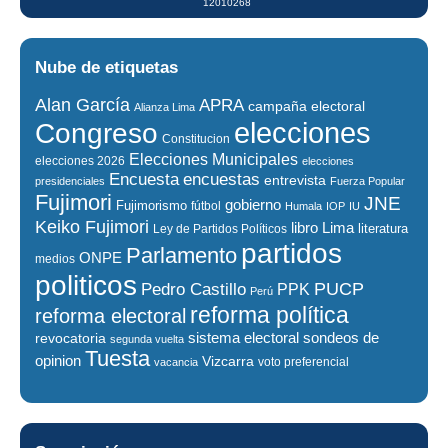
12010268
Nube de etiquetas
Alan García
APRA
campaña electoral
Alianza Lima
elecciones
Congreso
Constitucion
Elecciones Municipales
elecciones 2026
elecciones
encuestas
Encuesta
entrevista
presidenciales
Fuerza Popular
Fujimori
JNE
gobierno
Fujimorismo
fútbol
Humala
IOP
IU
Keiko Fujimori
libro
Lima
literatura
Ley de Partidos Políticos
partidos
Parlamento
ONPE
medios
politicos
PUCP
Pedro Castillo
PPK
Perú
reforma política
reforma electoral
sistema electoral
revocatoria
sondeos de
segunda vuelta
Tuesta
opinion
Vizcarra
voto preferencial
vacancia