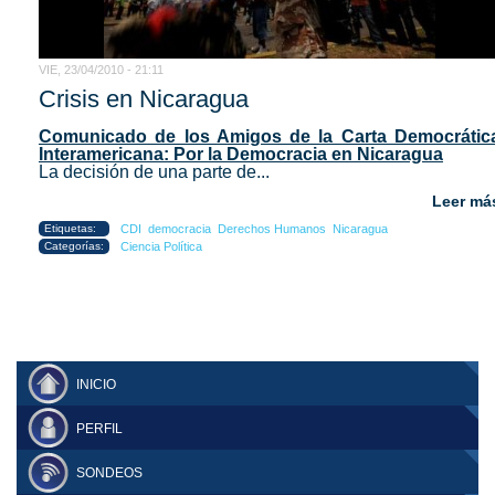
VIE, 23/04/2010 - 21:11
Crisis en Nicaragua
Comunicado de los Amigos de la Carta Democrátic
Interamericana: Por la Democracia en Nicaragua
La decisión de una parte de...
Leer má
Etiquetas:
CDI
democracia
Derechos Humanos
Nicaragua
Categorías:
Ciencia Política
INICIO
PERFIL
SONDEOS