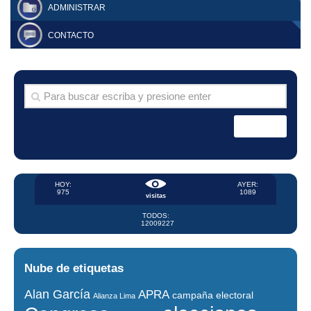
ADMINISTRAR
CONTACTO
HOY:
AYER:
975
1089
visitas
TODOS:
12009227
Nube de etiquetas
Alan García
APRA
campaña electoral
Alianza Lima