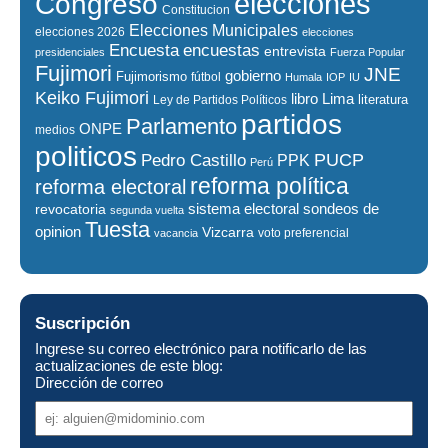
elecciones
Congreso
Constitucion
Elecciones Municipales
elecciones 2026
elecciones
encuestas
Encuesta
entrevista
presidenciales
Fuerza Popular
Fujimori
JNE
gobierno
Fujimorismo
fútbol
Humala
IOP
IU
Keiko Fujimori
libro
Lima
literatura
Ley de Partidos Políticos
partidos
Parlamento
ONPE
medios
politicos
PUCP
Pedro Castillo
PPK
Perú
reforma política
reforma electoral
sistema electoral
revocatoria
sondeos de
segunda vuelta
Tuesta
opinion
Vizcarra
voto preferencial
vacancia
Suscripción
Ingrese su correo electrónico para notificarlo de las
actualizaciones de este blog:
Dirección de correo
Dirección
de
correo