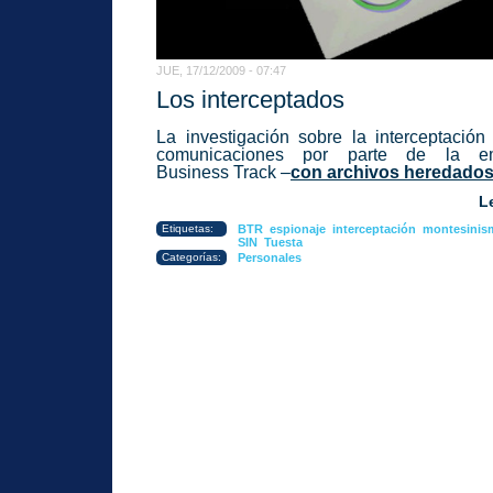
JUE, 17/12/2009 - 07:47
Los interceptados
La investigación sobre la interceptación
comunicaciones por parte de la e
Business Track –
con archivos heredados.
L
Etiquetas:
BTR
espionaje
interceptación
montesinis
SIN
Tuesta
Categorías:
Personales