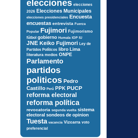
elecciones
elecciones
Elecciones Municipales
2026
Encuesta
elecciones presidenciales
encuestas
entrevista
Fuerza
Fujimori
Fujimorismo
Popular
gobierno
fútbol
Humala
IOP
IU
JNE
Keiko Fujimori
Ley de
libro
Lima
Partidos Políticos
ONPE
literatura
medios
Parlamento
partidos
politicos
Pedro
PUCP
Castillo
PPK
Perú
reforma electoral
reforma política
sistema
revocatoria
segunda vuelta
electoral
sondeos de opinion
Tuesta
Vizcarra
voto
vacancia
preferencial