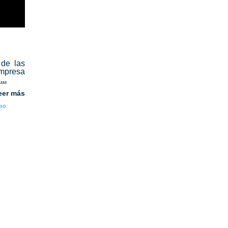
 de las
mpresa
..
eer más
mo