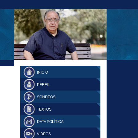
23-11-18 MAURICIO MALCA POPOVICH
FERNANDO TUESTA SUPLEMENTO
INICIO
DOMINGO
PERFIL
SONDEOS
TEXTOS
DATA POLÍTICA
VIDEOS