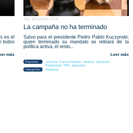
JUE, 15/12/2016 - 07:35
La campaña no ha terminado
% es el
Salvo para el presidente Pedro Pablo Kuczynski,
n todos
quien terminado su mandato se retirará de la
política activa, el resto...
eer más
Leer más
Etiquetas:
censura
Fuerza Popular
ministro
oposición
Parlamento
PPK
Saavedra
Categorías:
Gobierno