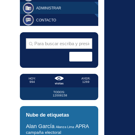
ADMINISTRAR
CONTACTO
HOY:
AYER:
994
1269
visitas
TODOS:
12008158
Nube de etiquetas
Alan García
APRA
Alianza Lima
campaña electoral