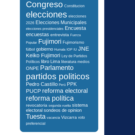
Congreso
Constitucion
elecciones
elecciones
Elecciones Municipales
2026
Encuesta
elecciones presidenciales
encuestas
entrevista
Fuerza
Fujimori
Fujimorismo
Popular
JNE
gobierno
fútbol
Humala
IOP
IU
Keiko Fujimori
Ley de Partidos
libro
Lima
literatura
Políticos
medios
Parlamento
ONPE
partidos politicos
Pedro Castillo
PPK
Perú
reforma electoral
PUCP
reforma política
sistema
revocatoria
segunda vuelta
electoral
sondeos de opinion
Tuesta
Vizcarra
voto
vacancia
preferencial