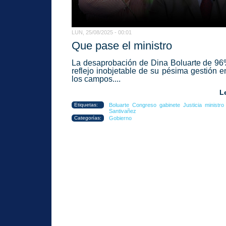
LUN, 25/08/2025 - 00:01
Que pase el ministro
La desaprobación de Dina Boluarte de 96
reflejo inobjetable de su pésima gestión e
los campos....
L
Etiquetas:
Boluarte
Congreso
gabinete
Justicia
ministro
Santivañez
Categorías:
Gobierno