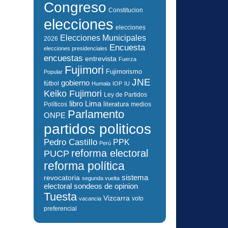
Congreso
Constitucion
elecciones
elecciones
Elecciones Municipales
2026
Encuesta
elecciones presidenciales
encuestas
entrevista
Fuerza
Fujimori
Fujimorismo
Popular
JNE
gobierno
fútbol
Humala
IOP
IU
Keiko Fujimori
Ley de Partidos
libro
Lima
literatura
Políticos
medios
Parlamento
ONPE
partidos politicos
Pedro Castillo
PPK
Perú
reforma electoral
PUCP
reforma política
sistema
revocatoria
segunda vuelta
electoral
sondeos de opinion
Tuesta
Vizcarra
voto
vacancia
preferencial