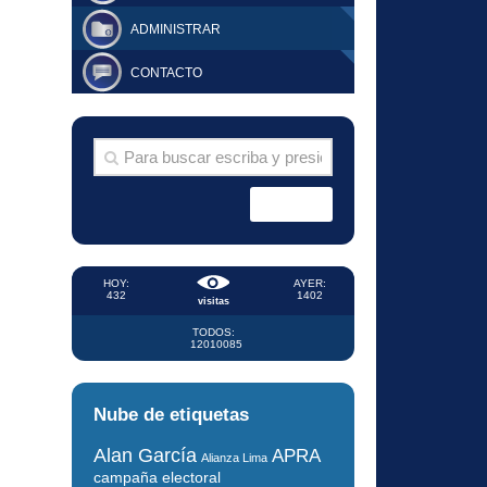
ADMINISTRAR
CONTACTO
HOY:
AYER:
432
1402
visitas
TODOS:
12010085
Nube de etiquetas
Alan García
APRA
Alianza Lima
campaña electoral