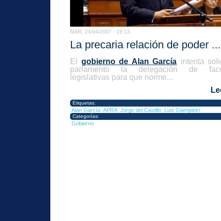
MAR, 24/04/2007 - 19:13
La precaria relación de poder ...
El
gobierno de Alan García
intenta soli
parlamento la delegación de facu
legislativas para que norme...
Le
Etiquetas:
Alan García
APRA
Jorge del Castillo
Luis Giampietri
Categorías:
Gobierno