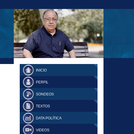
23-11-18 MAURICIO MALCA POPOVICH
FERNANDO TUESTA SUPLEMENTO
INICIO
DOMINGO
PERFIL
SONDEOS
TEXTOS
DATA POLÍTICA
VIDEOS