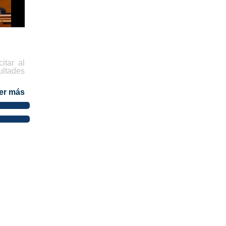
citar al
ltades
er más