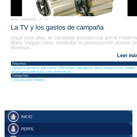
MAR, 10/06/2008 - 21:34
La TV y los gastos de campaña
Hace unos días, el candidato presidencial por el Fredem
Mario Vargas Llosa, mostraba su preocupación porque la
diversas...
Leer má
Etiquetas:
campaña electoral
elecciones
FREDEMO
liberalismo
Mario Vargas Llosa
medios
propaganda televisiva
voto preferencial
Categorías:
Comunicación Política
INICIO
PERFIL