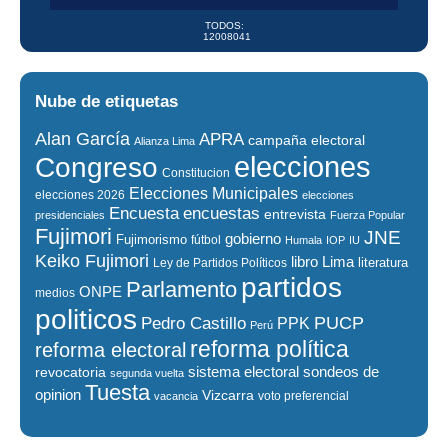
TODOS:
12008041
Nube de etiquetas
Alan García
APRA
campaña electoral
Alianza Lima
elecciones
Congreso
Constitucion
Elecciones Municipales
elecciones 2026
elecciones
encuestas
Encuesta
entrevista
presidenciales
Fuerza Popular
Fujimori
JNE
gobierno
Fujimorismo
fútbol
Humala
IOP
IU
Keiko Fujimori
libro
Lima
literatura
Ley de Partidos Políticos
partidos
Parlamento
ONPE
medios
politicos
PUCP
Pedro Castillo
PPK
Perú
reforma política
reforma electoral
sistema electoral
revocatoria
sondeos de
segunda vuelta
Tuesta
opinion
Vizcarra
voto preferencial
vacancia