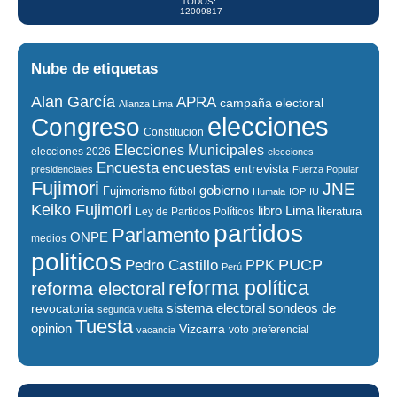
TODOS:
12009817
Nube de etiquetas
Alan García
APRA
campaña electoral
Alianza Lima
elecciones
Congreso
Constitucion
Elecciones Municipales
elecciones 2026
elecciones
encuestas
Encuesta
entrevista
presidenciales
Fuerza Popular
Fujimori
JNE
gobierno
Fujimorismo
fútbol
Humala
IOP
IU
Keiko Fujimori
libro
Lima
literatura
Ley de Partidos Políticos
partidos
Parlamento
ONPE
medios
politicos
PUCP
Pedro Castillo
PPK
Perú
reforma política
reforma electoral
sistema electoral
revocatoria
sondeos de
segunda vuelta
Tuesta
opinion
Vizcarra
voto preferencial
vacancia