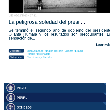
VIE, 06/12/2013 - 17:12
La peligrosa soledad del presi ...
Se terminó el segundo año de gobierno del president
Ollanta Humala y los resultados son preocupantes. L
sensación de...
Leer má
Etiquetas:
Juan Jimenez
Nadine Heredia
Ollanta Humala
Partido Nacionalista
Categorías:
Elecciones y Partidos
INICIO
PERFIL
SONDEOS