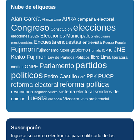
Nube de etiquetas
Alan García
APRA
campaña electoral
Alianza Lima
elecciones
Congreso
Constitucion
Elecciones Municipales
elecciones 2026
elecciones
encuestas
Encuesta
entrevista
presidenciales
Fuerza Popular
Fujimori
JNE
gobierno
Fujimorismo
fútbol
Humala
IOP
IU
Keiko Fujimori
libro
Lima
literatura
Ley de Partidos Políticos
partidos
Parlamento
ONPE
medios
politicos
PUCP
Pedro Castillo
PPK
Perú
reforma política
reforma electoral
sistema electoral
revocatoria
sondeos de
segunda vuelta
Tuesta
opinion
Vizcarra
voto preferencial
vacancia
Suscripción
Ingrese su correo electrónico para notificarlo de las