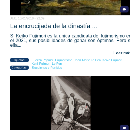
JUE, 18/01/2018 - 22:39
La encrucijada de la dinastía ...
Si Keiko Fujimori es la única candidata del fujimorismo e
el 2021, sus posibilidades de ganar son óptimas. Pero s
ella...
Leer má
Etiquetas:
Fuerza Popular
Fujimorismo
Jean-Marie Le Pen
Keiko Fujimori
Kenji Fujimori
Le Pen
Categorías:
Elecciones y Partidos