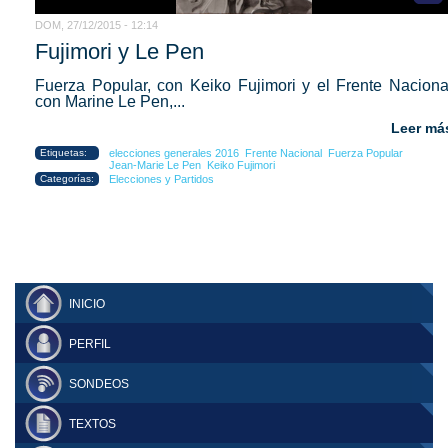
DOM, 27/12/2015 - 12:14
Fujimori y Le Pen
Fuerza Popular, con Keiko Fujimori y el Frente Naciona
con Marine Le Pen,...
Leer má
Etiquetas:
elecciones generales 2016
Frente Nacional
Fuerza Popular
Jean-Marie Le Pen
Keiko Fujimori
Categorías:
Elecciones y Partidos
INICIO
PERFIL
SONDEOS
TEXTOS