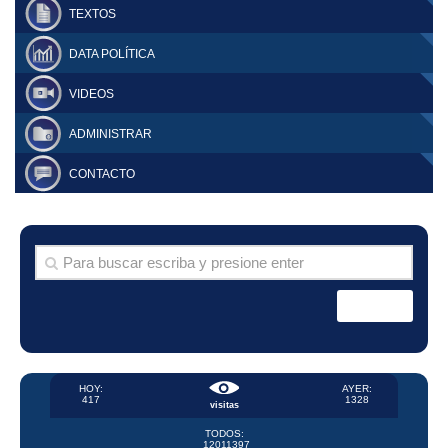
TEXTOS
DATA POLÍTICA
VIDEOS
ADMINISTRAR
CONTACTO
HOY:
AYER:
417
1328
visitas
TODOS:
12011397