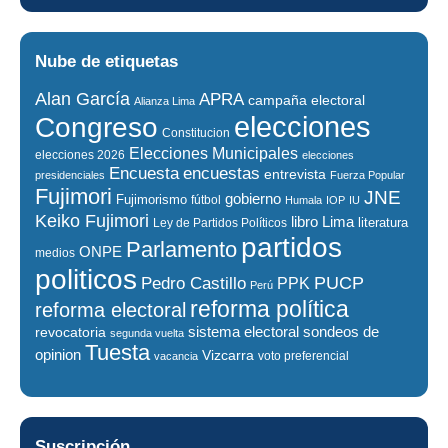
Nube de etiquetas
Alan García
APRA
campaña electoral
Alianza Lima
elecciones
Congreso
Constitucion
Elecciones Municipales
elecciones 2026
elecciones
encuestas
Encuesta
entrevista
presidenciales
Fuerza Popular
Fujimori
JNE
gobierno
Fujimorismo
fútbol
Humala
IOP
IU
Keiko Fujimori
libro
Lima
literatura
Ley de Partidos Políticos
partidos
Parlamento
ONPE
medios
politicos
PUCP
Pedro Castillo
PPK
Perú
reforma política
reforma electoral
sistema electoral
revocatoria
sondeos de
segunda vuelta
Tuesta
opinion
Vizcarra
voto preferencial
vacancia
Suscripción