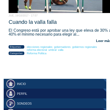
JUE, 19/10/2017 - 17:57
Cuando la valla falla
El Congreso está por aprobar una ley que eleva de 30% 
40% el mínimo necesario para elegir al...
Leer má
Etiquetas:
elecciones regionales
gobernadores
gobiernos regionales
reforma electoral
umbral
valla
Categorías:
Reforma Política
INICIO
PERFIL
SONDEOS