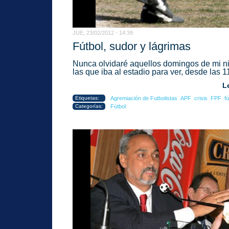
JUE, 23/02/2012 - 14:39
Fútbol, sudor y lágrimas
Nunca olvidaré aquellos domingos de mi n
las que iba al estadio para ver, desde las 11
L
Etiquetas:
Agremiación de Futbolistas
APF
crisis
FPF
fú
Categorías:
Fútbol