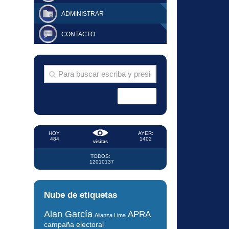
ADMINISTRAR
CONTACTO
HOY:
AYER:
484
1402
visitas
TODOS:
12010137
Nube de etiquetas
Alan García
APRA
Alianza Lima
campaña electoral