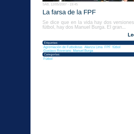
SÁB, 12/05/2007 - 19:45
La farsa de la FPF
Se dice que en la vida hay dos versiones
fútbol, hay dos Manuel Burga. El gran...
Le
Etiquetas:
Agremiación de Futbolistas
Alianza Lima
FPF
fútbol
Gustavo Roverano
Manuel Burga
Categorías:
Fútbol