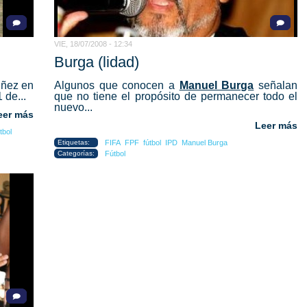
VIE, 18/07/2008 - 12:34
Burga (lidad)
iñez en
Algunos que conocen a
Manuel Burga
señalan
 de...
que no tiene el propósito de permanecer todo el
nuevo...
eer más
Leer más
tbol
Etiquetas:
FIFA
FPF
fútbol
IPD
Manuel Burga
Categorías:
Fútbol