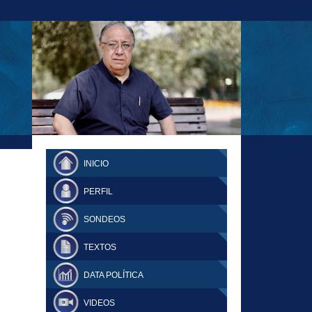
23-11-18 MAURICIO MALCA POPOVICH
FERNANDO TUESTA SUPLEMENTO
INICIO
DOMINGO
PERFIL
SONDEOS
TEXTOS
DATA POLÍTICA
VIDEOS