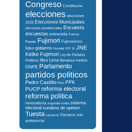
Congreso
Constitucion
elecciones
elecciones
Elecciones Municipales
2026
Encuesta
elecciones presidenciales
encuestas
entrevista
Fuerza
Fujimori
Fujimorismo
Popular
JNE
gobierno
fútbol
Humala
IOP
IU
Keiko Fujimori
Ley de Partidos
libro
Lima
literatura
Políticos
medios
Parlamento
ONPE
partidos politicos
Pedro Castillo
PPK
Perú
reforma electoral
PUCP
reforma política
sistema
revocatoria
segunda vuelta
electoral
sondeos de opinion
Tuesta
Vizcarra
voto
vacancia
preferencial