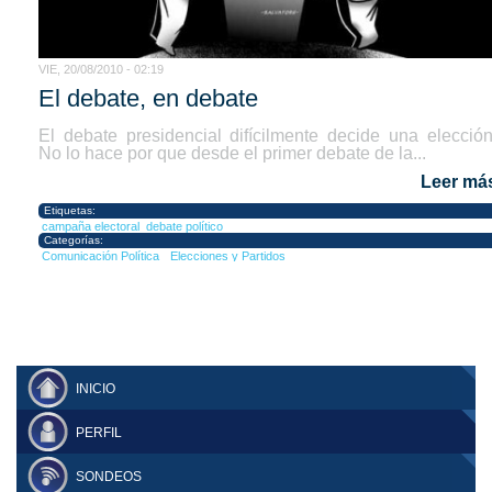
VIE, 20/08/2010 - 02:19
El debate, en debate
El debate presidencial difícilmente decide una elección
No lo hace por que desde el primer debate de la...
Leer má
Etiquetas:
campaña electoral
debate político
Categorías:
Comunicación Política
Elecciones y Partidos
INICIO
PERFIL
SONDEOS