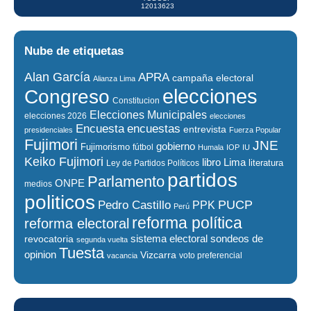
12013623
Nube de etiquetas
Alan García
APRA
campaña electoral
Alianza Lima
elecciones
Congreso
Constitucion
Elecciones Municipales
elecciones 2026
elecciones
encuestas
Encuesta
entrevista
presidenciales
Fuerza Popular
Fujimori
JNE
gobierno
Fujimorismo
fútbol
Humala
IOP
IU
Keiko Fujimori
libro
Lima
literatura
Ley de Partidos Políticos
partidos
Parlamento
ONPE
medios
politicos
PUCP
Pedro Castillo
PPK
Perú
reforma política
reforma electoral
sistema electoral
revocatoria
sondeos de
segunda vuelta
Tuesta
opinion
Vizcarra
voto preferencial
vacancia