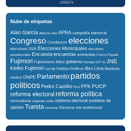
12009273
Nube de etiquetas
Alan García
APRA
campaña electoral
Alianza Lima
elecciones
Congreso
Constitucion
Elecciones Municipales
elecciones 2026
elecciones
encuestas
Encuesta
entrevista
presidenciales
Fuerza Popular
Fujimori
JNE
gobierno
Fujimorismo
fútbol
Humala
IOP
IU
Keiko Fujimori
libro
Lima
literatura
Ley de Partidos Políticos
partidos
Parlamento
ONPE
medios
politicos
PUCP
Pedro Castillo
PPK
Perú
reforma política
reforma electoral
sistema electoral
revocatoria
sondeos de
segunda vuelta
Tuesta
opinion
Vizcarra
voto preferencial
vacancia