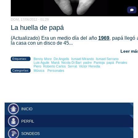
DOM, 17/06/2012 - 01:29
La huella de papá
(Actualizado) Era un medio día del año
1969
, papá llegó 
la casa con un disco de 45...
Leer má
Etiquetas:
Benny More
De Angelis
Ismael Mirando
Ismael Serrano
Luis Aguile
Maná
Nicola Di Bari
padre
Pantoja
papá
Perales
Piero
Roberto Carlos
Serrat
Victor Heredia
Categorías:
Música
Personales
INICIO
PERFIL
SONDEOS