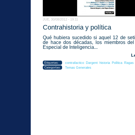
JUE, 30/08/2012 - 19:11
Contrahistoria y política
Qué hubiera sucedido si aquel 12 de set
de hace dos décadas, los miembros del
Especial de Inteligencia...
L
Etiquetas:
contrafactico
Dargent
historia
Política
Ragas
Categorías:
Temas Generales