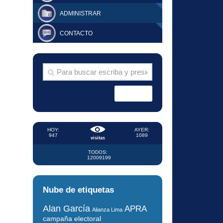
ADMINISTRAR
CONTACTO
HOY:
AYER:
947
1089
visitas
TODOS:
12009199
Nube de etiquetas
Alan García
APRA
Alianza Lima
campaña electoral