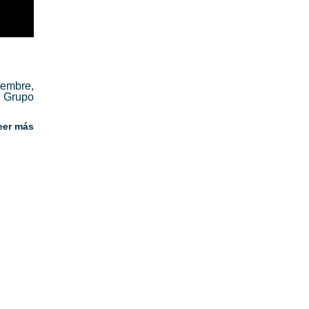
iembre,
 Grupo
eer más