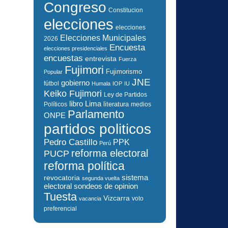
Congreso
Constitucion
elecciones
elecciones
Elecciones Municipales
2026
Encuesta
elecciones presidenciales
encuestas
entrevista
Fuerza
Fujimori
Fujimorismo
Popular
JNE
gobierno
fútbol
Humala
IOP
IU
Keiko Fujimori
Ley de Partidos
libro
Lima
literatura
Políticos
medios
Parlamento
ONPE
partidos politicos
Pedro Castillo
PPK
Perú
reforma electoral
PUCP
reforma política
sistema
revocatoria
segunda vuelta
electoral
sondeos de opinion
Tuesta
Vizcarra
voto
vacancia
preferencial