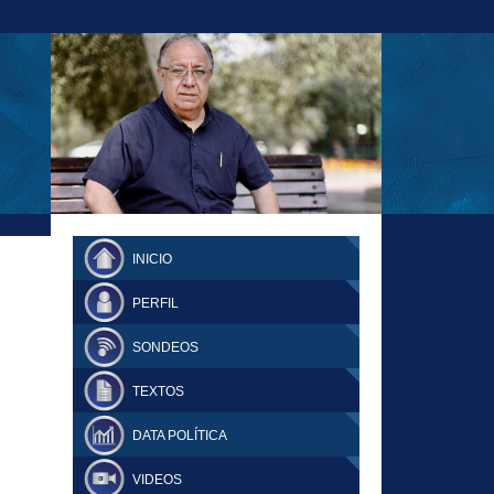
23-11-18 MAURICIO MALCA POPOVICH
FERNANDO TUESTA SUPLEMENTO
INICIO
DOMINGO
PERFIL
SONDEOS
TEXTOS
DATA POLÍTICA
VIDEOS