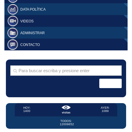
DATA POLÍTICA
VIDEOS
ADMINISTRAR
CONTACTO
HOY:
AYER:
1400
1089
visitas
TODOS:
12009652