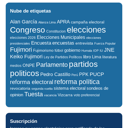
Nube de etiquetas
Alan García
APRA
campaña electoral
Alianza Lima
elecciones
Congreso
Constitucion
Elecciones Municipales
elecciones 2026
elecciones
encuestas
Encuesta
entrevista
presidenciales
Fuerza Popular
Fujimori
JNE
gobierno
Fujimorismo
fútbol
Humala
IOP
IU
Keiko Fujimori
libro
Lima
literatura
Ley de Partidos Políticos
partidos
Parlamento
ONPE
medios
politicos
PUCP
Pedro Castillo
PPK
Perú
reforma política
reforma electoral
sistema electoral
revocatoria
sondeos de
segunda vuelta
Tuesta
opinion
Vizcarra
voto preferencial
vacancia
Suscripción