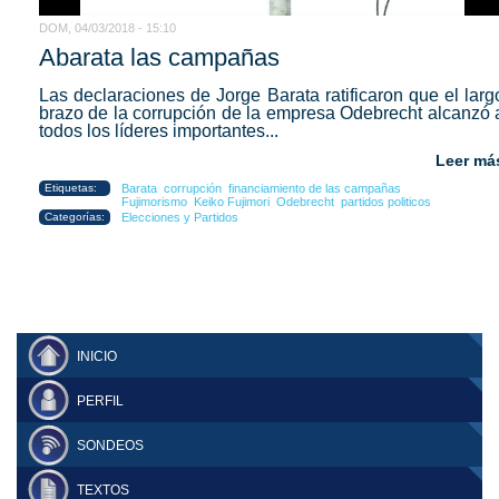
DOM, 04/03/2018 - 15:10
Abarata las campañas
Las declaraciones de Jorge Barata ratificaron que el larg
brazo de la corrupción de la empresa Odebrecht alcanzó 
todos los líderes importantes...
Leer má
Etiquetas:
Barata
corrupción
financiamiento de las campañas
Fujimorismo
Keiko Fujimori
Odebrecht
partidos politicos
Categorías:
Elecciones y Partidos
INICIO
PERFIL
SONDEOS
TEXTOS