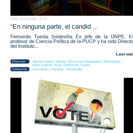
DOM, 04/03/2018 - 15:21
“En ninguna parte, el candid ...
Fernando Tuesta Soldevilla Ex jefe de la ONPE. E
profesor de Ciencia Política de la PUCP y ha sido Directo
del Instituto...
Leer má
Etiquetas:
Alberto Fujimori
Barata
Elecciones Regionales y Municipales
Keiko Fujimori
Kenji
Odebrecht
Tuesta
Categorías:
Elecciones y Partidos
Personales