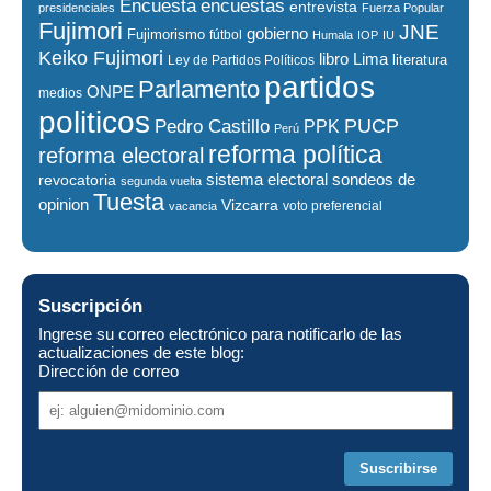
encuestas
Encuesta
entrevista
presidenciales
Fuerza Popular
Fujimori
JNE
gobierno
Fujimorismo
fútbol
Humala
IOP
IU
Keiko Fujimori
libro
Lima
literatura
Ley de Partidos Políticos
partidos
Parlamento
ONPE
medios
politicos
PUCP
Pedro Castillo
PPK
Perú
reforma política
reforma electoral
sistema electoral
revocatoria
sondeos de
segunda vuelta
Tuesta
opinion
Vizcarra
voto preferencial
vacancia
Suscripción
Ingrese su correo electrónico para notificarlo de las
actualizaciones de este blog:
Dirección de correo
Dirección
de
correo