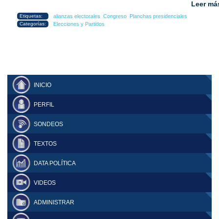
Leer má
Etiquetas:
alianzas electorales
Congreso
Planchas presidenciales
Categorías:
Elecciones y Partidos
INICIO
PERFIL
SONDEOS
TEXTOS
DATA POLÍTICA
VIDEOS
ADMINISTRAR