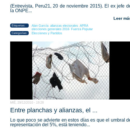
(Entrevista, Peru21, 20 de noviembre 2015)
. El ex jefe d
la ONPE...
Leer má
Etiquetas:
Alan García
alianzas electorales
APRA
elecciones generales 2016
Fuerza Popular
Categorías:
Elecciones y Partidos
MIÉ, 29/12/2010 - 19:28
Entre planchas y alianzas, el ...
Lo que poco se advierte en estos días es que el umbral d
representación del 5%, está teniendo...