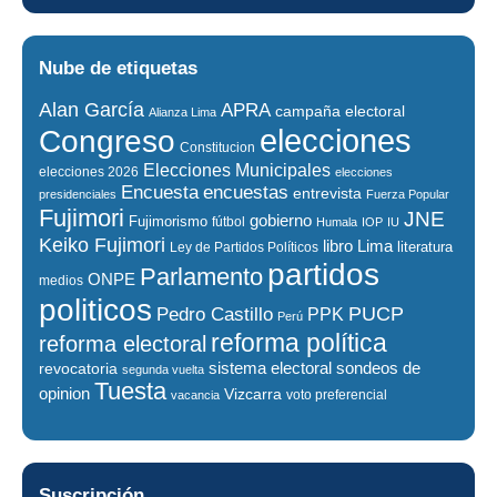
Nube de etiquetas
Alan García
APRA
campaña electoral
Alianza Lima
elecciones
Congreso
Constitucion
Elecciones Municipales
elecciones 2026
elecciones
encuestas
Encuesta
entrevista
presidenciales
Fuerza Popular
Fujimori
JNE
gobierno
Fujimorismo
fútbol
Humala
IOP
IU
Keiko Fujimori
libro
Lima
literatura
Ley de Partidos Políticos
partidos
Parlamento
ONPE
medios
politicos
PUCP
Pedro Castillo
PPK
Perú
reforma política
reforma electoral
sistema electoral
revocatoria
sondeos de
segunda vuelta
Tuesta
opinion
Vizcarra
voto preferencial
vacancia
Suscripción