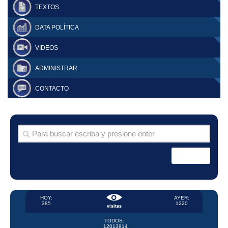
TEXTOS
DATA POLÍTICA
VIDEOS
ADMINISTRAR
CONTACTO
HOY:
AYER:
385
1220
visitas
TODOS:
12013914