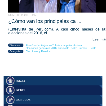
DOM, 08/11/2015 - 09:56
¿Cómo van los principales ca ...
(Entrevista de Peru.com). A casi cinco meses de la
elecciones del 2016, el...
Leer má
Etiquetas:
Alan García
Alejandro Toledo
campaña electoral
elecciones generales 2016
entrevista
Keiko Fujimori
Tuesta
Categorías:
Elecciones y Partidos
INICIO
PERFIL
SONDEOS