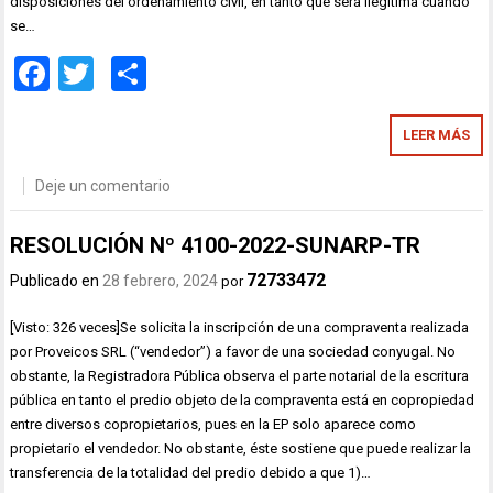
disposiciones del ordenamiento civil, en tanto que será ilegítima cuando
se…
Facebook
Twitter
Compartir
LEER MÁS
Deje un comentario
RESOLUCIÓN Nº 4100-2022-SUNARP-TR
72733472
Publicado en
28 febrero, 2024
por
[Visto: 326 veces]Se solicita la inscripción de una compraventa realizada
por Proveicos SRL (“vendedor”) a favor de una sociedad conyugal. No
obstante, la Registradora Pública observa el parte notarial de la escritura
pública en tanto el predio objeto de la compraventa está en copropiedad
entre diversos copropietarios, pues en la EP solo aparece como
propietario el vendedor. No obstante, éste sostiene que puede realizar la
transferencia de la totalidad del predio debido a que 1)…