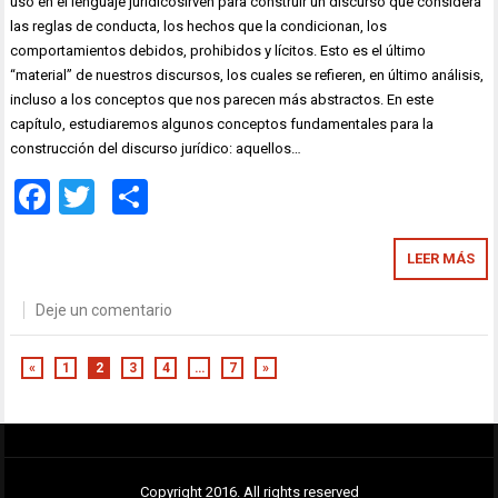
uso en el lenguaje jurídicosirven para construir un discurso que considera
las reglas de conducta, los hechos que la condicionan, los
comportamientos debidos, prohibidos y lícitos. Esto es el último
“material” de nuestros discursos, los cuales se refieren, en último análisis,
incluso a los conceptos que nos parecen más abstractos. En este
capítulo, estudiaremos algunos conceptos fundamentales para la
construcción del discurso jurídico: aquellos…
Facebook
Twitter
Compartir
LEER MÁS
Deje un comentario
«
1
2
3
4
…
7
»
Copyright 2016. All rights reserved