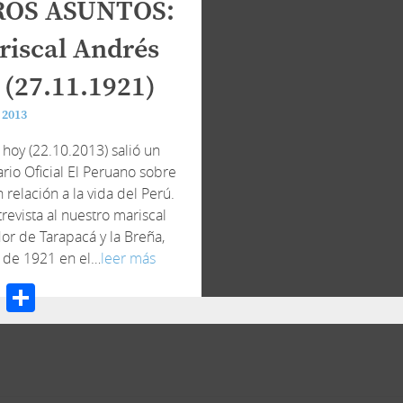
ROS ASUNTOS:
riscal Andrés
 (27.11.1921)
 2013
 hoy (22.10.2013) salió un
rio Oficial El Peruano sobre
relación a la vida del Perú.
revista al nuestro mariscal
or de Tarapacá y la Breña,
 de 1921 en el…
leer más
cebook
Twitter
Compartir