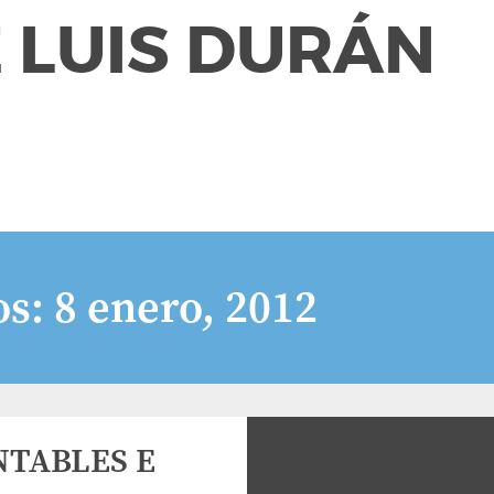
 LUIS DURÁN
os:
8 enero, 2012
TABLES E