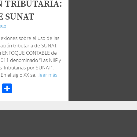
 TRIBUTARIA:
E SUNAT
2012
lexiones sobre el uso de las
tación tributaria de SUNAT.
 en ENFOQUE CONTABLE de
 2011 denominado “Las NIIF y
s Tributarias por SUNAT”.
En el siglo XX se…
leer más
cebook
Twitter
Compartir