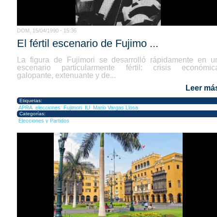
DOM, 15/04/1990 - 15:36
El fértil escenario de Fujimo ...
La figura de Fujimori se desarrolló rápidamente en u
escenario particularmente fértil: crisis económic
galopante, extenuante y de...
Leer má
Etiquetas:
APRA
elecciones
Fujimori
IU
Mario Vargas Llosa
Categorías:
Elecciones y Partidos