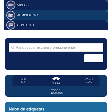
VIDEOS
ADMINISTRAR
CONTACTO
HOY:
AYER:
824
1089
visitas
TODOS:
12009076
Nube de etiquetas