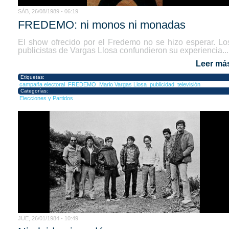
SÁB, 26/08/1989 - 06:19
FREDEMO: ni monos ni monadas
El show ofrecido por el Fredemo no se hizo esperar. Lo
publicistas de Vargas Llosa confundieron su experiencia...
Leer má
Etiquetas:
campaña electoral
FREDEMO
Mario Vargas Llosa
publicidad
televisión
Categorías:
Elecciones y Partidos
JUE, 26/01/1984 - 10:49