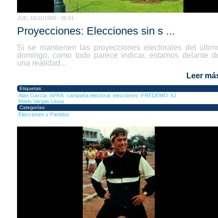
JUE, 16/11/1989 - 06:51
Proyecciones: Elecciones sin s ...
Si se mantienen las proyecciones electorales del últim
domingo, como todo parece indicar, estamos delante d
una realidad...
Leer má
Etiquetas:
Alan García
APRA
campaña electoral
elecciones
FREDEMO
IU
Mario Vargas Llosa
Categorías:
Elecciones y Partidos