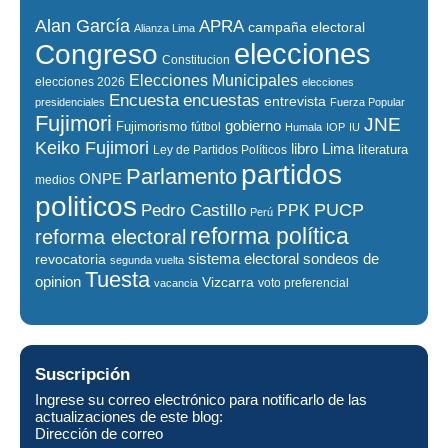
Alan García
APRA
campaña electoral
Alianza Lima
elecciones
Congreso
Constitucion
Elecciones Municipales
elecciones 2026
elecciones
encuestas
Encuesta
entrevista
presidenciales
Fuerza Popular
Fujimori
JNE
gobierno
Fujimorismo
fútbol
Humala
IOP
IU
Keiko Fujimori
libro
Lima
literatura
Ley de Partidos Políticos
partidos
Parlamento
ONPE
medios
politicos
PUCP
Pedro Castillo
PPK
Perú
reforma política
reforma electoral
sistema electoral
revocatoria
sondeos de
segunda vuelta
Tuesta
opinion
Vizcarra
voto preferencial
vacancia
Suscripción
Ingrese su correo electrónico para notificarlo de las
actualizaciones de este blog:
Dirección de correo