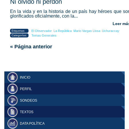
Ni olvido ni perdón
En la vida y en la historia de un país hay héroes que so
glorificados oficialmente, con la...
Leer má
Etiquetas:
El Observador
La República
Mario Vargas Llosa
Uchuraccay
Categorías:
Temas Generales
« Página anterior
INICIO
PERFIL
SONDEOS
TEXTOS
DATA POLÍTICA