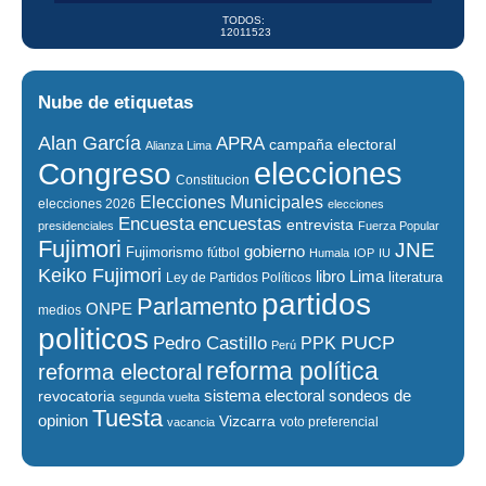
TODOS:
12011523
Nube de etiquetas
Alan García
APRA
campaña electoral
Alianza Lima
elecciones
Congreso
Constitucion
Elecciones Municipales
elecciones 2026
elecciones
encuestas
Encuesta
entrevista
presidenciales
Fuerza Popular
Fujimori
JNE
gobierno
Fujimorismo
fútbol
Humala
IOP
IU
Keiko Fujimori
libro
Lima
literatura
Ley de Partidos Políticos
partidos
Parlamento
ONPE
medios
politicos
PUCP
Pedro Castillo
PPK
Perú
reforma política
reforma electoral
sistema electoral
revocatoria
sondeos de
segunda vuelta
Tuesta
opinion
Vizcarra
voto preferencial
vacancia