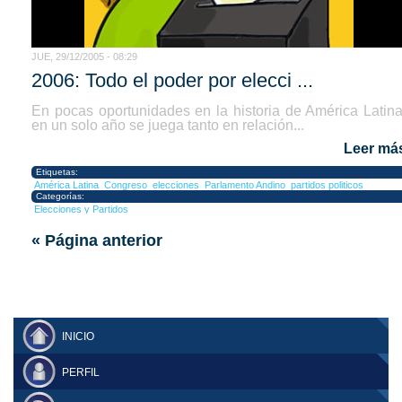
JUE, 29/12/2005 - 08:29
2006: Todo el poder por elecci ...
En pocas oportunidades en la historia de América Latina
en un solo año se juega tanto en relación...
Leer má
Etiquetas:
América Latina
Congreso
elecciones
Parlamento Andino
partidos politicos
Categorías:
Elecciones y Partidos
« Página anterior
INICIO
PERFIL