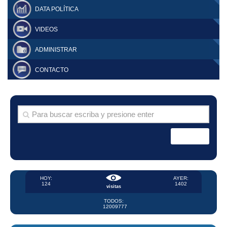
DATA POLÍTICA
VIDEOS
ADMINISTRAR
CONTACTO
HOY:
AYER:
124
1402
visitas
TODOS:
12009777