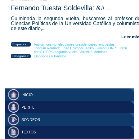
Fernando Tuesta Soldevilla: &# ...
Culminada la segunda vuelta, buscamos al profesor d
Ciencias Políticas de la Universidad Católica y columnist
de este diario,...
Leer má
Etiquetas:
Antifujimorismo
elecciones presidenciales
encuestas
Joaquín Ramírez
José Chlimper
Keiko Fujimori
ONPE
Perú
peru21
PPK
segunda vuelta
Veronika Mendoza
Categorías:
Elecciones y Partidos
INICIO
PERFIL
SONDEOS
TEXTOS