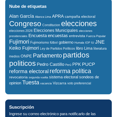
Nube de etiquetas
Alan García
APRA
campaña electoral
Alianza Lima
elecciones
Congreso
Constitucion
Elecciones Municipales
elecciones 2026
elecciones
encuestas
Encuesta
entrevista
presidenciales
Fuerza Popular
Fujimori
JNE
gobierno
Fujimorismo
fútbol
Humala
IOP
IU
Keiko Fujimori
libro
Lima
literatura
Ley de Partidos Políticos
partidos
Parlamento
ONPE
medios
politicos
PUCP
Pedro Castillo
PPK
Perú
reforma política
reforma electoral
sistema electoral
revocatoria
sondeos de
segunda vuelta
Tuesta
opinion
Vizcarra
voto preferencial
vacancia
Suscripción
Ingrese su correo electrónico para notificarlo de las