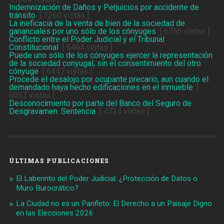
Indemnización de Daños y Perjuicios por accidente de
tránsito
[ 7260 vistas ]
La ineficacia de la venta de bien de la sociedad de
gananciales por uno sólo de los cónyuges
[ 6756 vistas ]
Conflicto entre el Poder Judicial y el Tribunal
Constitucional
[ 6464 vistas ]
Puede uno sólo de los cónyuges ejercer la representación
de la sociedad conyugal, sin el consentimiento del otro
cónyuge
[ 6447 vistas ]
Procede el desalojo por ocupante precario, aun cuando el
demandado haya hecho edificaciones en el inmueble
[
6057 vistas ]
Desconocimiento por parte del Banco del Seguro de
Desgravamen. Sentencia
[ 4724 vistas ]
ÚLTIMAS PUBLICACIONES
El Laberinto del Poder Judicial: ¿Protección de Datos o
Muro Burocrático?
La Ciudad no es un Panfleto: El Derecho a un Paisaje Digno
en las Elecciones 2026