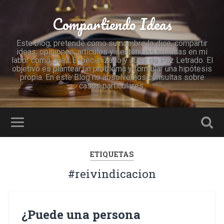
Compartiendo Ideas
Este blog, pretende como su nombre lo dice, compartir
ideas, opiniones, artículos y sentencias emitidas en mi
labor como Juez Especializado y Juez de Paz Letrado. El
objetivo es plantear un problema y formular una hipótesis
propia. En este Blog no absolvemos consultas sobre
casos particulares.
ETIQUETAS
#reivindicacion
¿Puede una persona