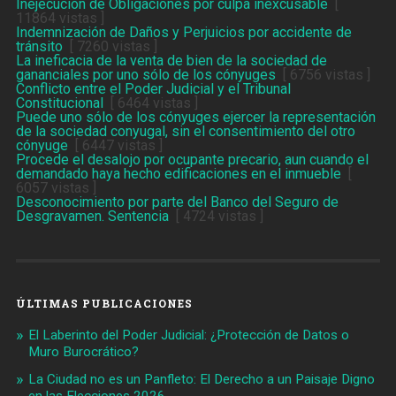
Inejecución de Obligaciones por culpa inexcusable
[
11864 vistas ]
Indemnización de Daños y Perjuicios por accidente de
tránsito
[ 7260 vistas ]
La ineficacia de la venta de bien de la sociedad de
gananciales por uno sólo de los cónyuges
[ 6756 vistas ]
Conflicto entre el Poder Judicial y el Tribunal
Constitucional
[ 6464 vistas ]
Puede uno sólo de los cónyuges ejercer la representación
de la sociedad conyugal, sin el consentimiento del otro
cónyuge
[ 6447 vistas ]
Procede el desalojo por ocupante precario, aun cuando el
demandado haya hecho edificaciones en el inmueble
[
6057 vistas ]
Desconocimiento por parte del Banco del Seguro de
Desgravamen. Sentencia
[ 4724 vistas ]
ÚLTIMAS PUBLICACIONES
El Laberinto del Poder Judicial: ¿Protección de Datos o
Muro Burocrático?
La Ciudad no es un Panfleto: El Derecho a un Paisaje Digno