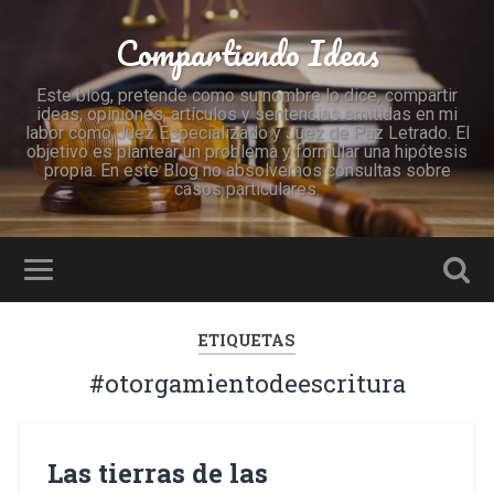
Compartiendo Ideas
Este blog, pretende como su nombre lo dice, compartir
ideas, opiniones, artículos y sentencias emitidas en mi
labor como Juez Especializado y Juez de Paz Letrado. El
objetivo es plantear un problema y formular una hipótesis
propia. En este Blog no absolvemos consultas sobre
casos particulares.
ETIQUETAS
#otorgamientodeescritura
Las tierras de las