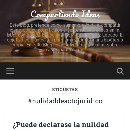
Compartiendo Ideas
Este blog, pretende como su nombre lo dice, compartir
ideas, opiniones, artículos y sentencias emitidas en mi
labor como Juez Especializado y Juez de Paz Letrado. El
objetivo es plantear un problema y formular una hipótesis
propia. En este Blog no absolvemos consultas sobre
casos particulares.
ETIQUETAS
#nulidaddeactojuridico
¿Puede declarase la nulidad