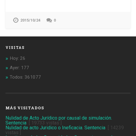
2015/10/24
0
VISITAS
Hoy: 26
Ayer: 177
Todos: 361077
MÁS VISITADOS
Nulidad de Acto Jurídico por causal de simulación.
Sentencia
[ 19733 vistas ]
Nulidad de acto Juridico o Ineficacia. Sentencia
[ 14239
vistas ]