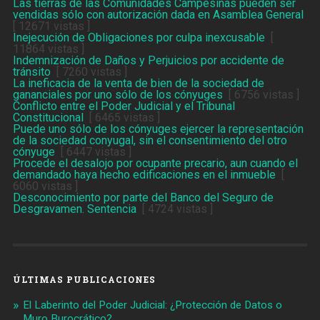
Las tierras de las Comunidades Campesinas pueden ser
vendidas sólo con autorización dada en Asamblea General
[ 12671 vistas ]
Inejecución de Obligaciones por culpa inexcusable
[
11864 vistas ]
Indemnización de Daños y Perjuicios por accidente de
tránsito
[ 7260 vistas ]
La ineficacia de la venta de bien de la sociedad de
gananciales por uno sólo de los cónyuges
[ 6756 vistas ]
Conflicto entre el Poder Judicial y el Tribunal
Constitucional
[ 6465 vistas ]
Puede uno sólo de los cónyuges ejercer la representación
de la sociedad conyugal, sin el consentimiento del otro
cónyuge
[ 6447 vistas ]
Procede el desalojo por ocupante precario, aun cuando el
demandado haya hecho edificaciones en el inmueble
[
6060 vistas ]
Desconocimiento por parte del Banco del Seguro de
Desgravamen. Sentencia
[ 4724 vistas ]
ÚLTIMAS PUBLICACIONES
El Laberinto del Poder Judicial: ¿Protección de Datos o
Muro Burocrático?