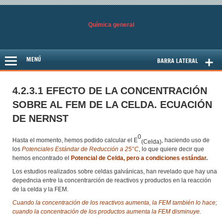
Química general
Otro sitio más de Blog PUCP
MENÚ
BARRA LATERAL
4.2.3.1 EFECTO DE LA CONCENTRACIÓN
SOBRE AL FEM DE LA CELDA. ECUACIÓN
DE NERNST
0
Hasta el momento, hemos podido calcular el E
, haciendo uso de
(Celda)
los
Potenciales Estándar de Reducción a 25°C
, lo que quiere decir que
hemos encontrado el
Potencial de Celda, pero a condiciones estándar
.
Los estudios realizados sobre celdas galvánicas, han revelado que hay una
depedncia entre la concentrarción de reactivos y productos en la reacción
de la celda y la FEM.
Cuando la concentración de los reactivos aumenta, la FEM también lo hace;
cuando la concentración de los productos aumenta la FEM disminuye
.