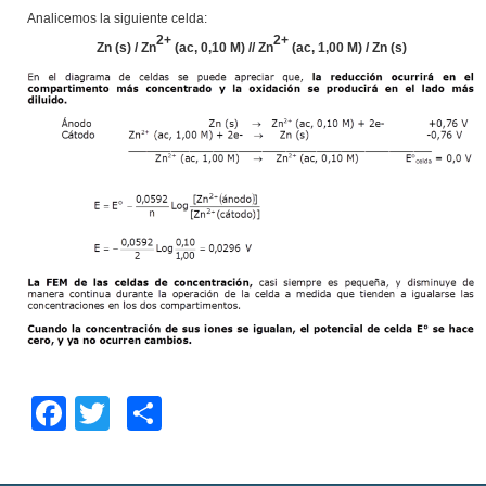
Analicemos la siguiente celda:
2+
2+
Zn (s) / Zn
(ac, 0,10 M) // Zn
(ac, 1,00 M) / Zn (s)
Face
Twitte
Com
book
r
partir