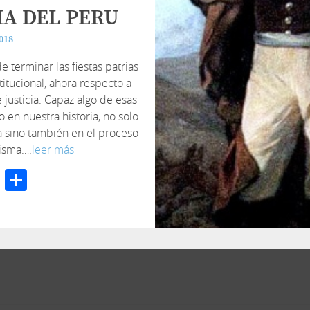
A DEL PERU
2018
terminar las fiestas patrias
titucional, ahora respecto a
 justicia. Capaz algo de esas
o en nuestra historia, no solo
na sino también en el proceso
misma….
leer más
cebook
Twitter
Compartir