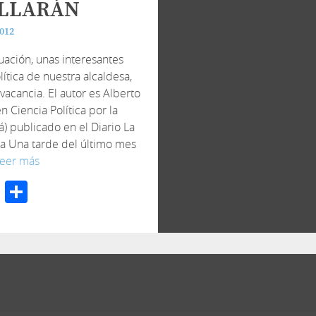
ILLARÁN
2012
uación, unas interesantes
lítica de nuestra alcaldesa,
vacancia. El autor es Alberto
 Ciencia Política por la
) publicado en el Diario La
ra Una tarde del último mes
leer más
cebook
Twitter
Compartir