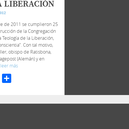
A LIBERACIÓN
2012
re de 2011 se cumplieron 25
strucción de la Congregación
a Teología de la Liberación,
scientia”. Con tal motivo,
er, obispo de Ratisbona,
Tagepost (Alemán) y en
…
leer más
cebook
Twitter
Compartir