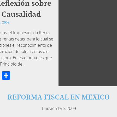
flexión sobre
e Causalidad
, 2009
os, el Impuesto a la Renta
 rentas netas, para lo cual se
aciones el reconocimiento de
eración de tales rentas o el
ctora. En este punto es que
 Principio de…
cebook
Twitter
Compartir
REFORMA FISCAL EN MEXICO
1 noviembre, 2009