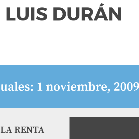
 LUIS DURÁN
uales:
1 noviembre, 200
 LA RENTA