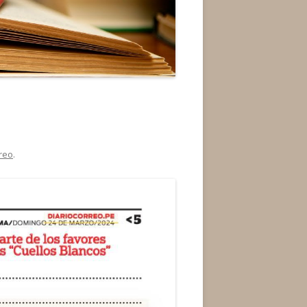
reo
.