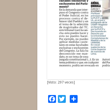
[Visto: 297 veces]
F
T
C
ac
w
o