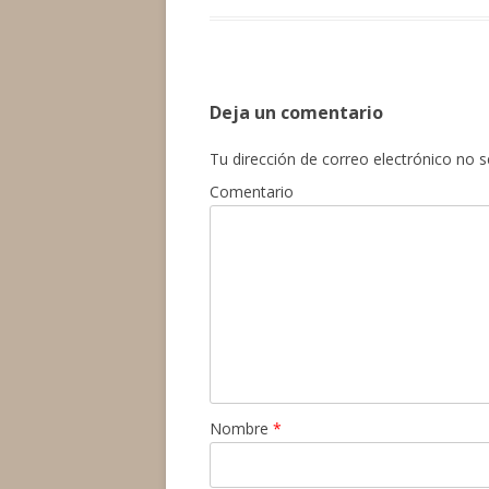
e
itt
m
b
er
p
o
ar
Deja un comentario
o
ti
k
r
Tu dirección de correo electrónico no s
Comentario
Nombre
*