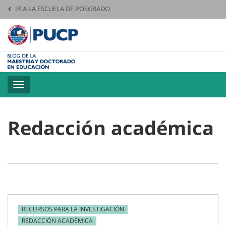
IR A LA ESCUELA DE POSGRADO
Pontificia Universid
Toggle
navigation
Redacción académica
RECURSOS PARA LA INVESTIGACIÓN
REDACCIÓN ACADÉMICA